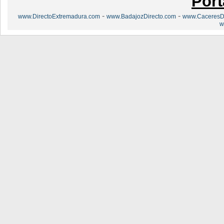
Port
-
-
www.DirectoExtremadura.com
www.BadajozDirecto.com
www.CaceresDi
w