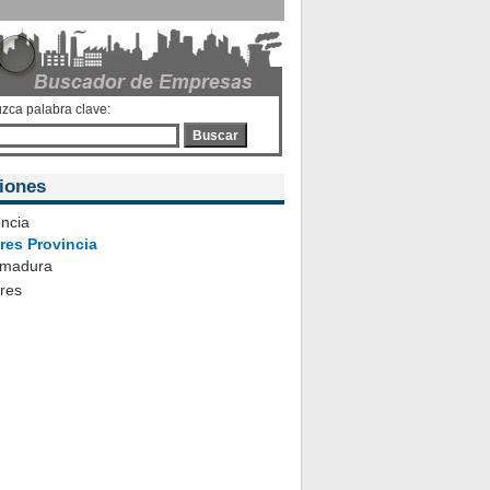
uzca palabra clave:
Buscar
iones
ncia
res Provincia
emadura
ares