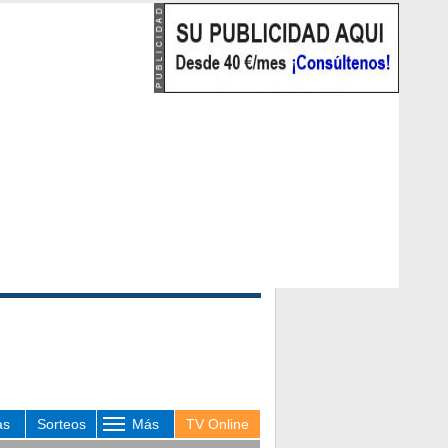
as
Sorteos
Más
TV Online