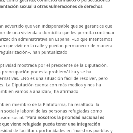
as, como guerras, conflictos armados o persecuciones
rientación sexual u otras vulneraciones de derechos
an advertido que ven indispensable que se garantice que
er de una vivienda o domicilio que les permita continuar
arización administrativa en España. «Lo que intentamos
an que vivir en la calle y puedan permanecer de manera
egularización», han puntualizado.
ptividad mostrada por el presidente de la Diputación,
a preocupación por esta problemática y se ha
rnativas. «No es una situación fácil de resolver, pero
s. La Diputación cuenta con más medios y nos ha
ambién vamos a analizar», ha afirmado.
ambién miembro de la Plataforma, ha resaltado la
ón social y laboral de las personas refugiadas como
sión social. “
Para nosotros la prioridad nacional es
e que viene refugiada pueda tener una integración
sidad de facilitar oportunidades en “nuestros pueblos y