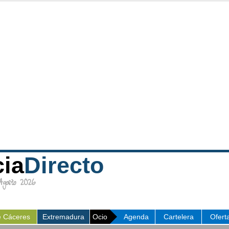
cia
Directo
osto 2026
e Cáceres
Extremadura
Ocio
Agenda
Cartelera
Ofert