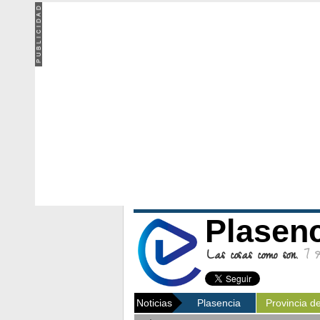
Plasen
Las cosas como son.
7 Ag
Noticias
Plasencia
Provincia d