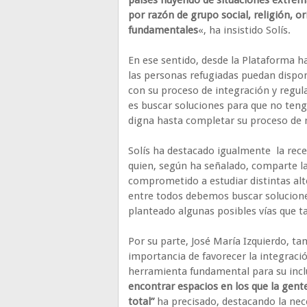
países huyendo de situaciones extrem
por razón de grupo social, religión, o
fundamentales
«, ha insistido Solís.
En ese sentido, desde la Plataforma h
las personas refugiadas puedan dispon
con su proceso de integración y regul
es buscar soluciones para que no teng
digna hasta completar su proceso de r
Solís ha destacado igualmente la rece
quien, según ha señalado, comparte l
comprometido a estudiar distintas alte
entre todos debemos buscar solucione
planteado algunas posibles vías que t
Por su parte, José María Izquierdo, t
importancia de favorecer la integraci
herramienta fundamental para su inclu
encontrar espacios en los que la gent
total”
ha precisado, destacando la nece