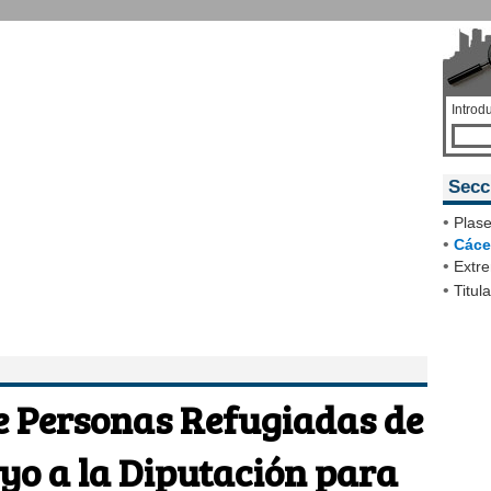
Introd
Secc
•
Plase
•
Cáce
•
Extr
•
Titul
e Personas Refugiadas de
yo a la Diputación para