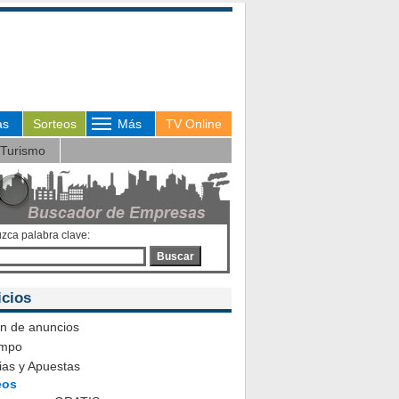
as
Sorteos
Más
TV Online
Turismo
uzca palabra clave:
Buscar
icios
ón de anuncios
empo
ias y Apuestas
eos