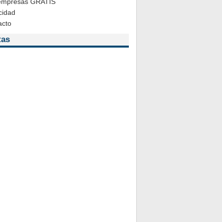
 empresas GRATIS
cidad
acto
tas