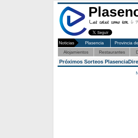
Plasen
Las cosas como son.
6 Ag
Noticias
Plasencia
Provincia d
Alojamientos
Restaurantes
D
Próximos Sorteos PlasenciaDir
N