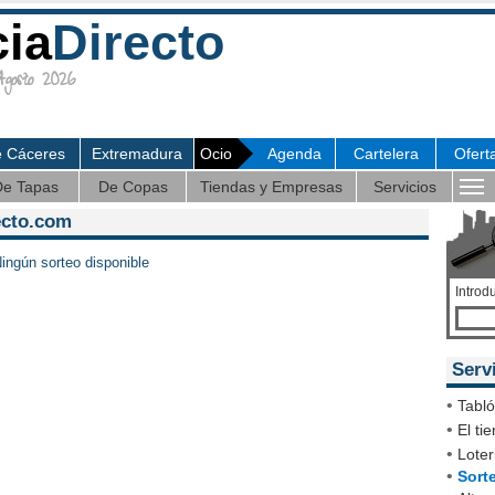
cia
Directo
osto 2026
e Cáceres
Extremadura
Ocio
Agenda
Cartelera
Ofert
e Tapas
De Copas
Tiendas y Empresas
Servicios
ecto.com
ingún sorteo disponible
Introd
Serv
•
Tabl
•
El ti
•
Loter
•
Sort