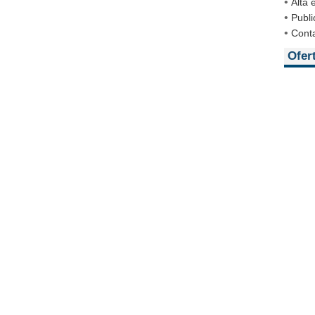
•
Alta
•
Publi
•
Cont
Ofer