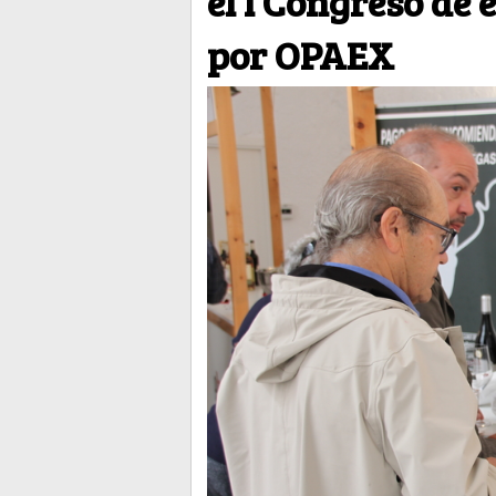
el I Congreso de
por OPAEX