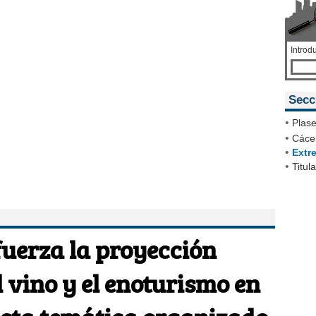
Introd
Secc
•
Plase
•
Cácer
•
Extr
•
Titul
uerza la proyección
l vino y el enoturismo en