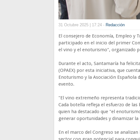
31 Octubre 2025 | 17:24 -
Redacción
El consejero de Economía, Empleo y T
participado en el inicio del primer Co
el vino y el enoturismo", organizado
Durante el acto, Santamaría ha felic
(OPAEX) por esta iniciativa, que cuent
Enoturismo y la Asociación Española d
evento.
"El vino extremeño representa tradici
Cada botella refleja el esfuerzo de las 
quien ha destacado que "el enoturismo
generar oportunidades y dinamizar la
En el marco del Congreso se analizan
sector con gran potencial para conqui