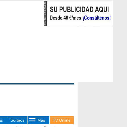
as
Sorteos
Más
TV Online