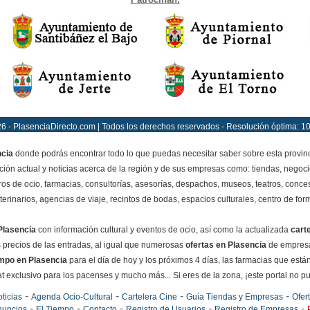
6 - PlasenciaDirecto.com | Todos los derechos reservados - Resolución óptima: 1
ncia
donde podrás encontrar todo lo que puedas necesitar saber sobre esta provin
ción actual y noticias acerca de la región y de sus empresas como: tiendas, negoci
ros de ocio, farmacias, consultorías, asesorías, despachos, museos, teatros, conces
terinarios, agencias de viaje, recintos de bodas, espacios culturales, centro de for
Plasencia
con información cultural y eventos de ocio, así como la actualizada
cart
os precios de las entradas, al igual que numerosas
ofertas en Plasencia
de empresa
empo en Plasencia
para el día de hoy y los próximos 4 días, las farmacias que están
exclusivo para los pacenses y mucho más... Si eres de la zona, ¡este portal no pued
-
-
-
-
ticias
Agenda Ocio-Cultural
Cartelera Cine
Guía Tiendas y Empresas
Ofer
-
-
-
-
-
nuncios
El Tiempo
Contacto
Registro de Usuarios
Registro de Empresas