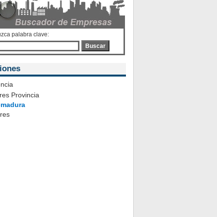
uzca palabra clave:
Buscar
iones
ncia
es Provincia
emadura
ares