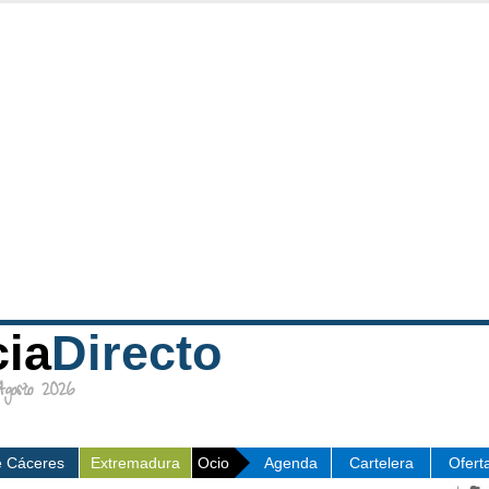
cia
Directo
osto 2026
e Cáceres
Extremadura
Ocio
Agenda
Cartelera
Ofert