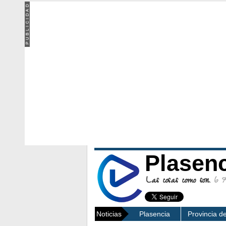
Plasen
Las cosas como son.
6 Ag
Noticias
Plasencia
Provincia d