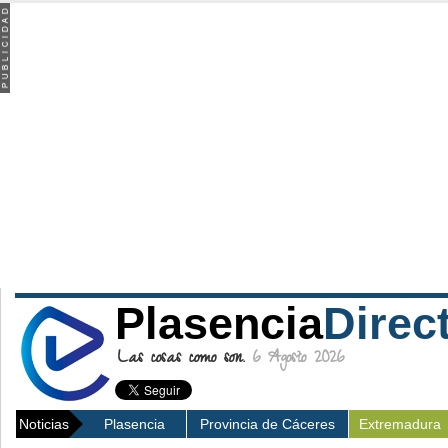
Plasencia
Direc
Las cosas como son.
6 Agosto 2026
Noticias
Plasencia
Provincia de Cáceres
Extremadura