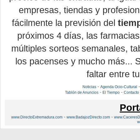
empresas, tiendas y profesio
fácilmente la previsión del
tiem
próximos 4 días, las farmacias
múltiples sorteos semanales, ta
los pacenses y mucho más... Si
faltar entre t
-
Noticias
Agenda Ocio-Cultural
-
-
Tablón de Anuncios
El Tiempo
Contacto
Port
-
-
www.DirectoExtremadura.com
www.BadajozDirecto.com
www.CaceresDi
w