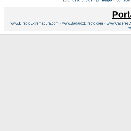
Tablón de Anuncios
El Tiempo
Contacto
Port
-
-
www.DirectoExtremadura.com
www.BadajozDirecto.com
www.CaceresDi
w