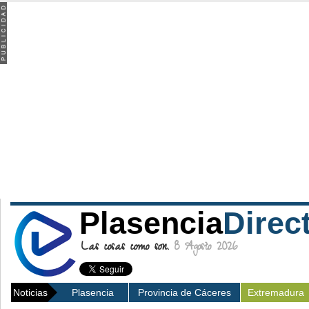
Plasencia
Direc
Las cosas como son.
8 Agosto 2026
Noticias
Plasencia
Provincia de Cáceres
Extremadura