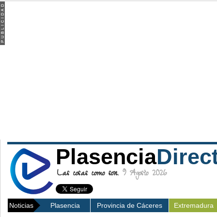
Plasencia
Direc
Las cosas como son.
9 Agosto 2026
Noticias
Plasencia
Provincia de Cáceres
Extremadura