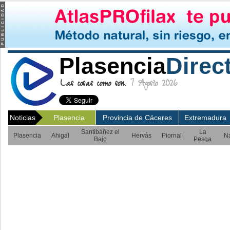
Plasencia
Direc
Las cosas como son.
7 Agosto 2026
Noticias
Plasencia
Provincia de Cáceres
Extremadura
Santibáñez el
La
Plasencia
Ahigal
Hervás
Piornal
N
Bajo
Pesga