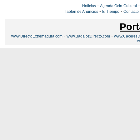
-
Noticias
Agenda Ocio-Cultural
-
-
Tablón de Anuncios
El Tiempo
Contacto
Port
-
-
www.DirectoExtremadura.com
www.BadajozDirecto.com
www.CaceresDi
w