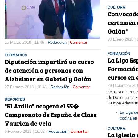
CULTURA
Convocada 
certamen d
Galán"
30 Enero 2018 | 
15 Marzo 2018 | 11:46 -
Redacción
|
Comentar
FORMACIÓN
FORMACIÓN
La Liga Es
Diputación impartirá un curso
Formación
de atención a personas con
cursos en 
Alzheimer en Gabriel y Galán
29 Diciembre 201
27 Febrero 2018 | 10:41 -
Redacción
|
Comentar
Se trata de un cu
de Docencia en F
DEPORTES
Gestión Administ
"El Anillo" acogerá el 55�
La Liga d
Campeonato de España de Clase
cocina en
Vaurien de vela
CULTURA
6 Febrero 2018 | 16:32 -
Redacción
|
Comentar
La iglesia