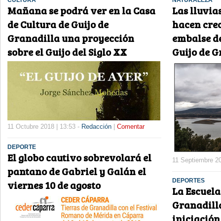
CULTURA
NATURALEZA
Mañana se podrá ver en la Casa
Las lluvia
de Cultura de Guijo de
hacen crec
Granadilla una proyección
embalse de
sobre el Guijo del Siglo XX
Guijo de G
11 Octubre 2018 | 13:53 -
Redacción
|
Comentar
DEPORTE
El globo cautivo sobrevolará el
11 Septiembre 20
pantano de Gabriel y Galán el
DEPORTES
viernes 10 de agosto
La Escuela
Granadilla
iniciación