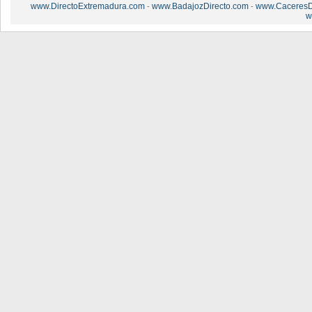
www.DirectoExtremadura.com
www.BadajozDirecto.com
www.CaceresD
-
-
w