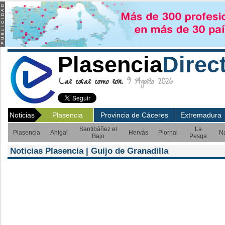
Plasencia
Direc
Las cosas como son.
9 Agosto 2026
Noticias
Plasencia
Provincia de Cáceres
Extremadura
Santibáñez el
La
Plasencia
Ahigal
Hervás
Piornal
N
Bajo
Pesga
Noticias Plasencia | Guijo de Granadilla