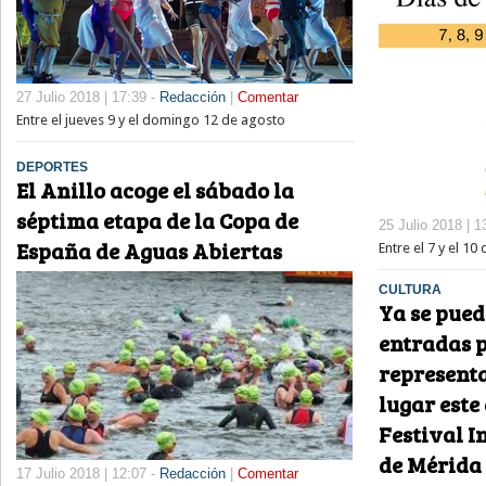
27 Julio 2018 | 17:39 -
Redacción
|
Comentar
Entre el jueves 9 y el domingo 12 de agosto
DEPORTES
El Anillo acoge el sábado la
séptima etapa de la Copa de
25 Julio 2018 | 1
España de Aguas Abiertas
Entre el 7 y el 10
CULTURA
Ya se pued
entradas p
represent
lugar este
Festival I
de Mérida
17 Julio 2018 | 12:07 -
Redacción
|
Comentar