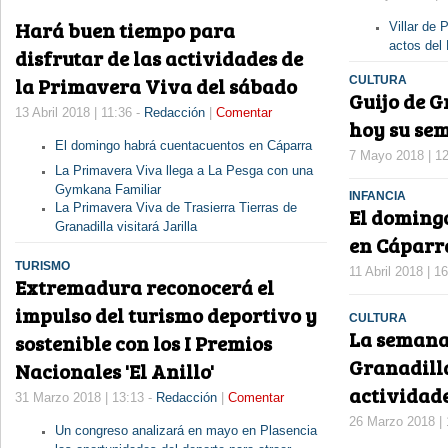
Hará buen tiempo para
Villar de 
actos del
disfrutar de las actividades de
la Primavera Viva del sábado
CULTURA
Guijo de 
13 Abril 2018 | 11:36 -
Redacción
|
Comentar
hoy su se
El domingo habrá cuentacuentos en Cáparra
7 Mayo 2018 | 1
La Primavera Viva llega a La Pesga con una
Gymkana Familiar
INFANCIA
La Primavera Viva de Trasierra Tierras de
El doming
Granadilla visitará Jarilla
en Cáparr
TURISMO
11 Abril 2018 | 1
Extremadura reconocerá el
impulso del turismo deportivo y
CULTURA
La semana 
sostenible con los I Premios
Granadilla
Nacionales 'El Anillo'
actividade
31 Marzo 2018 | 13:13 -
Redacción
|
Comentar
26 Marzo 2018 | 
Un congreso analizará en mayo en Plasencia
las oportunidades del deporte para atraer