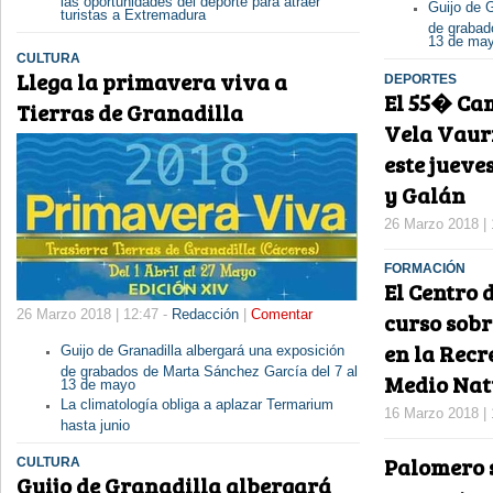
Guijo de G
turistas a Extremadura
de grabad
13 de ma
CULTURA
Llega la primavera viva a
DEPORTES
El 55� Ca
Tierras de Granadilla
Vela Vauri
este jueve
y Galán
26 Marzo 2018 | 
FORMACIÓN
El Centro d
26 Marzo 2018 | 12:47 -
Redacción
|
Comentar
curso sobr
en la Recr
Guijo de Granadilla albergará una exposición
de grabados de Marta Sánchez García del 7 al
Medio Nat
13 de mayo
La climatología obliga a aplazar Termarium
16 Marzo 2018 | 
hasta junio
Palomero s
CULTURA
Guijo de Granadilla albergará