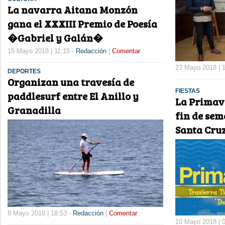
La navarra Aitana Monzón
gana el XXXIII Premio de Poesía
�Gabriel y Galán�
15 Mayo 2018 | 11:15 -
Redacción
|
Comentar
23 Mayo 2018 | 
DEPORTES
Organizan una travesía de
FIESTAS
paddlesurf entre El Anillo y
La Primave
Granadilla
fin de sem
Santa Cruz
8 Mayo 2018 | 18:53 -
Redacción
|
Comentar
10 Mayo 2018 | 