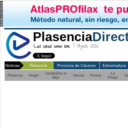
Plasencia
Direc
Las cosas como son.
7 Agosto 2026
Noticias
Plasencia
Provincia de Cáceres
Extremadura
Santibáñez el
La
Plasencia
Ahigal
Hervás
Piornal
N
Bajo
Pesga