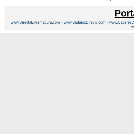
Port
-
-
www.DirectoExtremadura.com
www.BadajozDirecto.com
www.CaceresDi
w