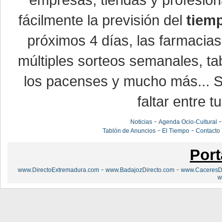
empresas, tiendas y profesio
fácilmente la previsión del
tiem
próximos 4 días, las farmacias
múltiples sorteos semanales, ta
los pacenses y mucho más... Si
faltar entre t
-
Noticias
Agenda Ocio-Cultural
-
-
Tablón de Anuncios
El Tiempo
Contacto
Port
-
-
www.DirectoExtremadura.com
www.BadajozDirecto.com
www.CaceresDi
w