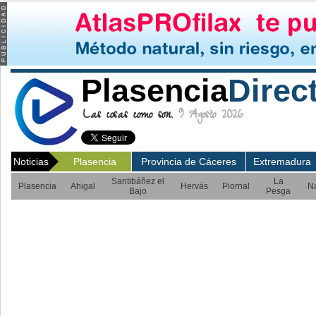
Plasencia
Direc
Las cosas como son.
9 Agosto 2026
Noticias
Plasencia
Provincia de Cáceres
Extremadura
Santibáñez el
La
Plasencia
Ahigal
Hervás
Piornal
N
Bajo
Pesga