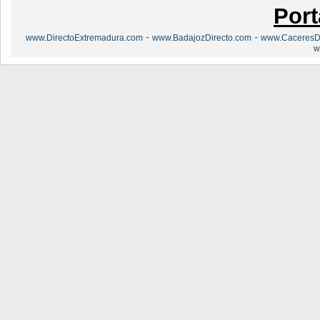
Port
-
-
www.DirectoExtremadura.com
www.BadajozDirecto.com
www.CaceresDi
w