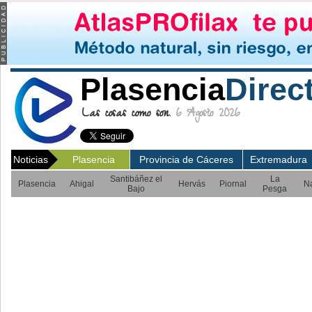
Plasencia
Direc
Las cosas como son.
6 Agosto 2026
Noticias
Plasencia
Provincia de Cáceres
Extremadura
Santibáñez el
La
Plasencia
Ahigal
Hervás
Piornal
N
Bajo
Pesga