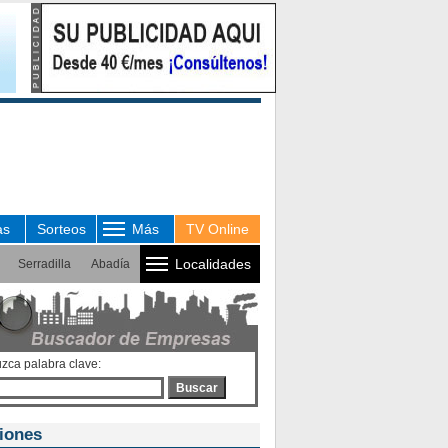
as
Sorteos
Más
TV Online
Localidades
Serradilla
Abadía
uzca palabra clave:
Buscar
iones