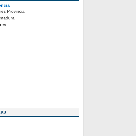
encia
es Provincia
emadura
ares
tas