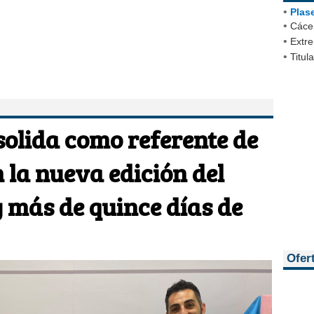
•
Plas
•
Cácer
•
Extr
•
Titul
solida como referente de
 la nueva edición del
 más de quince días de
Ofer