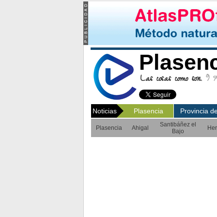
Plasen
Las cosas como son.
9 Ag
Noticias
Plasencia
Provincia d
Santibáñez el
Plasencia
Ahigal
Her
Bajo