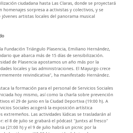
lización ciudadana hasta Las Claras, donde se proyectará
 homenajes sorpresa a activistas y colectivos, y se
e jóvenes artistas locales del panorama musical
do
e la Fundación Triángulo Plasencia, Emiliano Hernández,
ndario que abarca más de 15 días de sensibilización.
ersidad de Plasencia apostamos un año más por la
tidades locales y las administraciones. El Mayurgo crece
irmemente reivindicativa", ha manifestado Hernández.
taca la formación para el personal de Servicios Sociales
niciada hoy mismo, así como la charla sobre prevención
ivos el 29 de junio en la Ciudad Deportiva (19:00 h). A
ervicios Sociales acogerá la exposición artística
es extremeños. Las actividades lúdicas se trasladarán al
r: el 8 de julio se grabará el pódcast "Juntxs al fresco"
(21:00 h) y el 9 de julio habrá un picnic por la