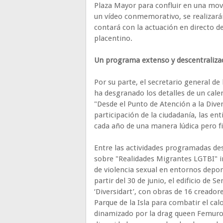
Plaza Mayor para confluir en una movi
un vídeo conmemorativo, se realizarán
contará con la actuación en directo d
placentino.
Un programa extenso y descentraliza
Por su parte, el secretario general d
ha desgranado los detalles de un cale
"Desde el Punto de Atención a la Div
participación de la ciudadanía, las en
cada año de una manera lúdica pero f
Entre las actividades programadas des
sobre "Realidades Migrantes LGTBI" i
de violencia sexual en entornos deport
partir del 30 de junio, el edificio de S
‘Diversidart’, con obras de 16 creador
Parque de la Isla para combatir el calo
dinamizado por la drag queen Femurosa 