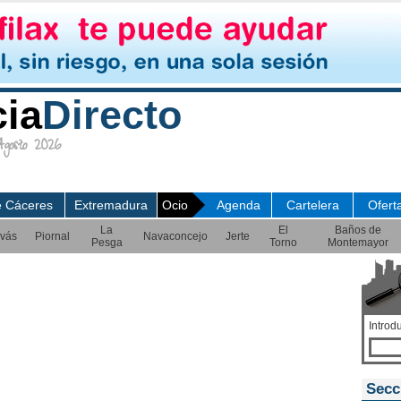
cia
Directo
osto 2026
e Cáceres
Extremadura
Ocio
Agenda
Cartelera
Ofert
La
El
Baños de
vás
Piornal
Navaconcejo
Jerte
Pesga
Torno
Montemayor
Introd
Secc