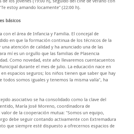
 de los jóvenes (19:00 h), seguido del cine de verano con
 “Te estoy amando locamente” (22:00 h).
res básicos
on el área de Infancia y Familia. El concejal de
cidido en que la formación continua de los técnicos de la
r una atención de calidad y ha anunciado una de las
ra mí es un orgullo que las familias de Plasencia
sidad. Como novedad, este año llevaremos cuentacuentos
Municipal durante el mes de julio. La educación nace en
 en espacios seguros; los niños tienen que saber que hay
ue todos somos iguales y tenemos la misma valía", ha
 tejido asociativo se ha consolidado como la clave del
 sentido, María José Moreno, coordinadora de
l valor de la cooperación mutua: "Somos un equipo,
urgo debe seguir contando activamente con Extremadura
to que siempre esté dispuesto a ofrecernos espacios de