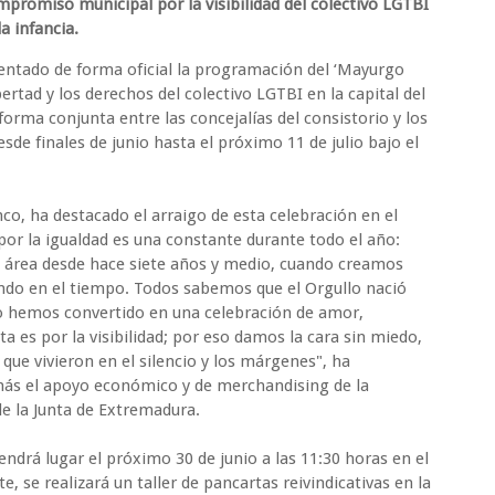
promiso municipal por la visibilidad del colectivo LGTBI
a infancia.
entado de forma oficial la programación del ‘Mayurgo
ibertad y los derechos del colectivo LGTBI en la capital del
 forma conjunta entre las concejalías del consistorio y los
esde finales de junio hasta el próximo 11 de julio bajo el
nco, ha destacado el arraigo de esta celebración en el
por la igualdad es una constante durante todo el año:
área desde hace siete años y medio, cuando creamos
iendo en el tiempo. Todos sabemos que el Orgullo nació
o hemos convertido en una celebración de amor,
ta es por la visibilidad; por eso damos la cara sin miedo,
que vivieron en el silencio y los márgenes", ha
ás el apoyo económico y de merchandising de la
de la Junta de Extremadura.
 tendrá lugar el próximo 30 de junio a las 11:30 horas en el
, se realizará un taller de pancartas reivindicativas en la