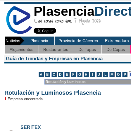
Plasencia
Direc
Las cosas como son.
7 Agosto 2026
Noticias
Plasencia
Provincia de Cáceres
Extremadura
Alojamientos
Restaurantes
De Tapas
De Copas
Guía de Tiendas y Empresas en Plasencia
Rotulación y Luminosos Plasencia
1
Empresa encontrada
SERITEX