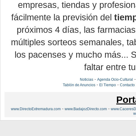
empresas, tiendas y profesio
fácilmente la previsión del
tiem
próximos 4 días, las farmacias
múltiples sorteos semanales, ta
los pacenses y mucho más... Si
faltar entre t
-
Noticias
Agenda Ocio-Cultural
-
-
Tablón de Anuncios
El Tiempo
Contacto
Port
-
-
www.DirectoExtremadura.com
www.BadajozDirecto.com
www.CaceresDi
w