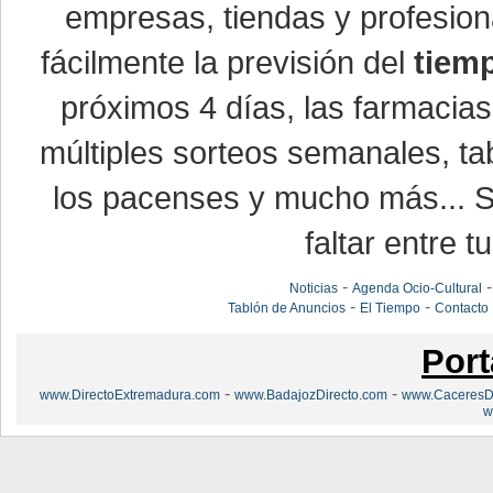
empresas, tiendas y profesio
fácilmente la previsión del
tiem
próximos 4 días, las farmacias
múltiples sorteos semanales, ta
los pacenses y mucho más... Si
faltar entre t
-
Noticias
Agenda Ocio-Cultural
-
-
Tablón de Anuncios
El Tiempo
Contacto
Port
-
-
www.DirectoExtremadura.com
www.BadajozDirecto.com
www.CaceresDi
w