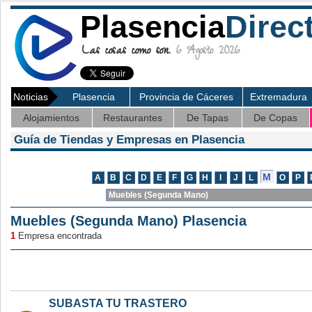
Plasencia
Direc
Las cosas como son.
6 Agosto 2026
Noticias
Plasencia
Provincia de Cáceres
Extremadura
Alojamientos
Restaurantes
De Tapas
De Copas
Guía de Tiendas y Empresas en Plasencia
Muebles (Segunda Mano) Plasencia
1
Empresa encontrada
SUBASTA TU TRASTERO