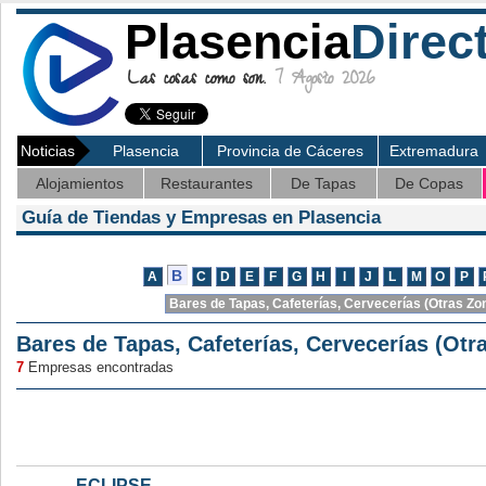
Plasencia
Direc
Las cosas como son.
7 Agosto 2026
Noticias
Plasencia
Provincia de Cáceres
Extremadura
Alojamientos
Restaurantes
De Tapas
De Copas
Guía de Tiendas y Empresas en Plasencia
Bares de Tapas, Cafeterías, Cervecerías (Otr
7
Empresas encontradas
ECLIPSE