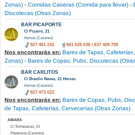
Zonas)
-
Comidas Caseras (Comida para llevar)
-
Discotecas (Otras Zonas)
BAR PICAPORTE
C/ Pizarro, 21
Hervas (Caceres)
927 481 242
661 626 636
/
637 409 709
Nos encontrarás en:
Bares de Tapas, Cafeterías,
Zonas)
-
Bares de Copas, Pubs, Discotecas (Otra
BAR CARLITOS
C/ Braulio Navas, 21 Hervas
Hervas (Caceres)
927 473 022
Nos encontrarás en:
Bares de Copas, Pubs, Disc
de Tapas, Cafeterías, Cervecerías (Otras Zonas)
AINARA
C/ Tornavacas, 15
Plasencia (Caceres)