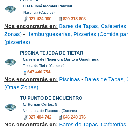
Plaza José Morales Pascual
Plasencia (Cáceres)
927 424 990
629 318 605
Nos encontrarás en:
Bares de Tapas, Cafeterías,
Zonas)
-
Hamburgueserías, Pizzerías (Comida para
(pizzerías)
PISCINA TEJEDA DE TIETAR
Carretera de Plasencia (Junto a Gasolinera)
Tejeda de Tietar (Caceres)
647 440 754
Nos encontrarás en:
Piscinas
-
Bares de Tapas, 
(Otras Zonas)
TU PUNTO DE ENCUENTRO
C/ Hernan Cortes, 9
Malpartida de Plasencia (Caceres)
927 404 742
646 240 176
Nos encontrarás en:
Bares de Tapas, Cafeterías,