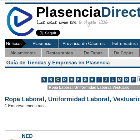
Plasencia
Direc
Las cosas como son.
6 Agosto 2026
Noticias
Plasencia
Provincia de Cáceres
Extremadura
Alojamientos
Restaurantes
De Tapas
De Copas
Guía de Tiendas y Empresas en Plasencia
Ropa Laboral, Uniformidad Laboral, Vestuari
1
Empresa encontrada
NED