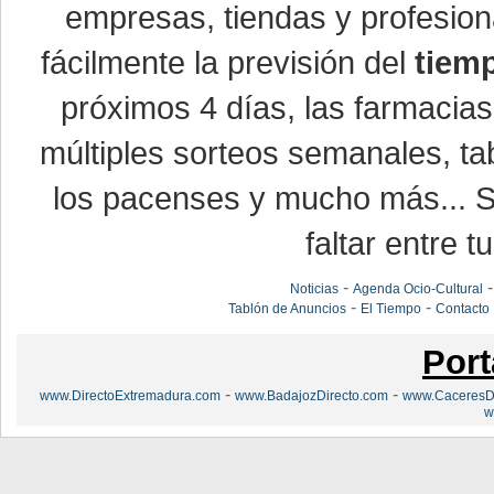
empresas, tiendas y profesio
fácilmente la previsión del
tiem
próximos 4 días, las farmacias
múltiples sorteos semanales, ta
los pacenses y mucho más... Si
faltar entre t
-
Noticias
Agenda Ocio-Cultural
-
-
Tablón de Anuncios
El Tiempo
Contacto
Port
-
-
www.DirectoExtremadura.com
www.BadajozDirecto.com
www.CaceresDi
w