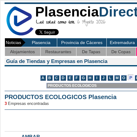
Plasencia
Direc
Las cosas como son.
6 Agosto 2026
Noticias
Plasencia
Provincia de Cáceres
Extremadura
Alojamientos
Restaurantes
De Tapas
De Copas
Guía de Tiendas y Empresas en Plasencia
PRODUCTOS ECOLOGICOS Plasencia
3
Empresas encontradas
AMBAR