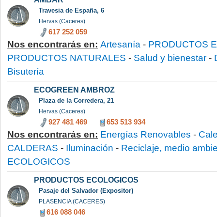
Travesia de España, 6
Hervas (Caceres)
617 252 059
Nos encontrarás en:
Artesanía
-
PRODUCTOS 
PRODUCTOS NATURALES
-
Salud y bienestar
-
Bisutería
ECOGREEN AMBROZ
Plaza de la Corredera, 21
Hervas (Caceres)
927 481 469
653 513 934
Nos encontrarás en:
Energías Renovables
-
Cale
CALDERAS
-
Iluminación
-
Reciclaje, medio ambi
ECOLOGICOS
PRODUCTOS ECOLOGICOS
Pasaje del Salvador (Expositor)
PLASENCIA (CACERES)
616 088 046